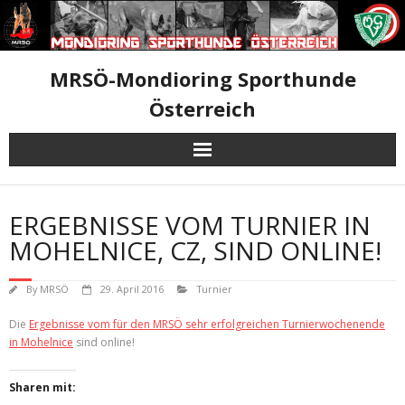
Skip
to
content
MRSÖ-Mondioring Sporthunde
Österreich
ERGEBNISSE VOM TURNIER IN
MOHELNICE, CZ, SIND ONLINE!
By
MRSÖ
29. April 2016
Turnier
Die
Ergebnisse vom für den MRSÖ sehr erfolgreichen Turnierwochenende
in Mohelnice
sind online!
Sharen mit: