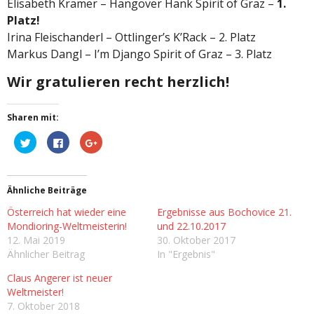
Elisabeth Kramer – Hangover Hank Spirit of Graz –
1.
Platz!
Irina Fleischanderl – Ottlinger’s K’Rack – 2. Platz
Markus Dangl – I’m Django Spirit of Graz – 3. Platz
Wir gratulieren recht herzlich!
Sharen mit:
K
K
Z
l
l
u
i
i
m
c
c
T
k
k
e
,
,
i
Ähnliche Beiträge
u
u
l
m
m
e
ü
a
n
Österreich hat wieder eine
Ergebnisse aus Bochovice 21.
b
u
a
e
f
u
Mondioring-Weltmeisterin!
und 22.10.2017
r
F
f
12. Mai 2019
30. Oktober 2017
T
a
G
w
c
o
Ähnlicher Beitrag
In "Ergebnis"
i
e
o
t
b
g
t
o
l
Claus Angerer ist neuer
e
o
e
Weltmeister!
r
k
+
z
z
a
7. Oktober 2018
u
u
n