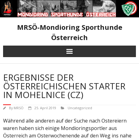
Skip
to
content
MRSÖ-Mondioring Sporthunde
Österreich
ERGEBNISSE DER
ÖSTERREICHISCHEN STARTER
IN MOHELNICE (CZ)
By
MRSÖ
25. April 2019
Uncategorized
Während alle anderen auf der Suche nach Ostereiern
waren haben sich einige Mondioringsportler aus
Österreich am Osterwochenende auf den Weg ins nahe