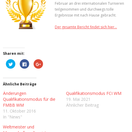
Februar an drei internationalen Turnieren
teilgenommen und durchwegs tolle
Ergebnisse mit nach Hause gebracht.
Der gesamte Bericht findet sich hier…
Sharen mit:
K
K
Z
l
l
u
i
i
m
c
c
T
k
k
e
,
,
i
Ähnliche Beiträge
u
u
l
m
m
e
ü
a
n
Änderungen
Qualifikationsmodus FCI WM
b
u
a
e
f
u
Qualifikationsmodus für die
19. Mai 2021
r
F
f
FMBB WM
Ähnlicher Beitrag
T
a
G
w
c
o
11. Oktober 2016
i
e
o
t
b
g
In "News"
t
o
l
e
o
e
Weltmeister und
r
k
+
z
z
a