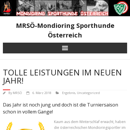
Skip
to
content
MRSÖ-Mondioring Sporthunde
Österreich
TOLLE LEISTUNGEN IM NEUEN
JAHR!
By
MRSÖ
6. März 2018
Ergebnis
,
Uncategorized
Das Jahr ist noch jung und doch ist die Turniersaison
schon in vollem Gange!
Kaum aus dem Winterschlaf erwacht, haben
die österreichischen Mondioringsportler im